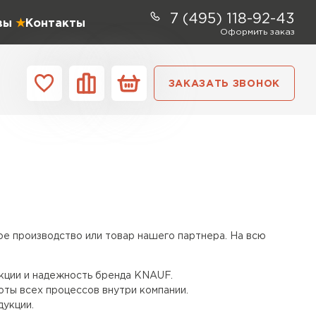
7 (495) 118-92-43
вы
Контакты
Оформить заказ
ЗАКАЗАТЬ ЗВОНОК
ании
Контакты
ель Profiplex
ЕЙТИ
ое производство или товар нашего партнера. На всю
ь Дирок
кции и надежность бренда KNAUF.
ты всех процессов внутри компании.
дукции.
ТИ