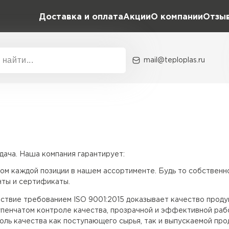
Доставка и оплата
Акции
О компании
Отзы
и
mail@teploplas.ru
Акции
О комп
Утеплит
ача. Наша компания гарантирует:
ПЕР
ом каждой позиции в нашем ассортименте. Будь то собственн
ты и сертификаты.
Утеплител
твие требованием ISO 9001:2015 доказывает качество проду
пенчатом контроле качества, прозрачной и эффективной рабо
ль качества как поступающего сырья, так и выпускаемой про
ПЕРЕЙ