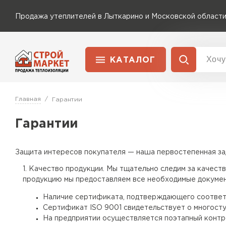
Продажа утеплителей в Лыткарино и Московской област
КАТАЛОГ
Доставка и оплата
Утеплитель Технониколь
Главная
Гарантии
Перейти в каталог
Гарантии
Утеплитель Rockwool
Утеплитель Ветонит
Защита интересов покупателя — наша первостепенная зад
ПЕРЕЙТИ
Утеплитель Knauf
Качество продукции. Мы тщательно следим за качеств
продукцию мы предоставляем все необходимые докумен
Утеплитель MasterPLEX
Утеплитель Пеноплекс
Наличие сертификата, подтверждающего соответс
Сертификат ISO 9001 свидетельствует о многосту
На предприятии осуществляется поэтапный контро
ПЕРЕЙТИ