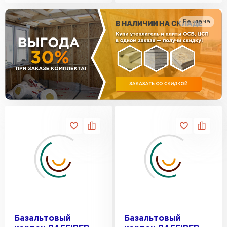
Утеплитель Изотек
Реклама
ПЕРЕЙТИ
Утеплитель Юматекс
Утеплитель Ruspanel
Утеплитель Теплекс
ПЕРЕЙТИ
Утеплитель Эковер
Утеплитель Hotrock
Утеплитель Дирок
ПЕРЕЙТИ
Утеплитель Белтеп
Утеплитель Xotpipe
ПЕРЕЙТИ
Утеплитель Тизол
Базальтовый
Базальтовый