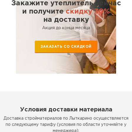
Закажите утеплитель сейчас
ПЕРЕЙТИ
и получите
скидку 30%
на доставку
Утеплитель Rockwool
Акция до конца месяца
ПЕРЕЙТИ
ЗАКАЗАТЬ СО СКИДКОЙ
Утеплитель Технониколь
ПЕРЕЙТИ
Утеплитель Ursa
ПЕРЕЙТИ
Условия доставки материала
Доставка стройматериалов по Лыткарино осуществляется
Утеплитель Юматекс Термо
по следующему тарифу (условия по области уточняйте у
менеджера):
ПЕРЕЙТИ