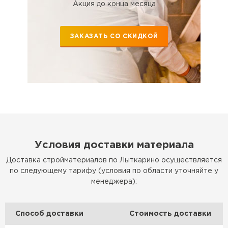
ПЕРЕЙТИ
Акция до конца месяца
Утеплитель Rockwool
ЗАКАЗАТЬ СО СКИДКОЙ
ПЕРЕЙТИ
Утеплитель Технониколь
ПЕРЕЙТИ
Утеплитель Ursa
Условия доставки материала
Доставка стройматериалов по Лыткарино осуществляется
ПЕРЕЙТИ
по следующему тарифу (условия по области уточняйте у
менеджера):
Утеплитель Юматекс Термо
Способ доставки
Стоимость доставки
ПЕРЕЙТИ