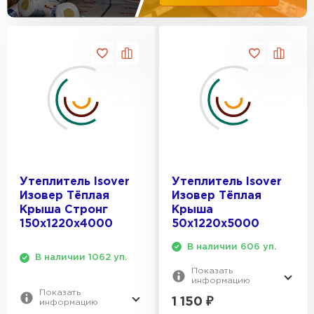
Утеплитель Эковер
Утеплитель Термит
ПЕРЕЙТИ
Утеплитель Isotec
Утеплитель Тимплэкс
ПЕРЕЙТИ
Утеплитель Ruspanel
Утеплитель Изовол
Утеплитель Брит
Утеплитель Isover
Утеплитель Isover
ПЕРЕЙТИ
Изовер Тёплая
Изовер Тёплая
Крыша Стронг
Крыша
150х1220х4000
50х1220х5000
Утеплитель Basfiber
Утеплитель Basfiber
В наличии 606 уп.
ПЕРЕЙТИ
В наличии 1062 уп.
Показать
Утеплитель Xotpipe
информацию
Показать
1 150
₽
Утеплитель Термит
информацию