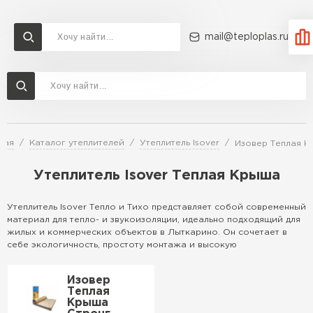
mail@teploplas.ru
Доставка и оплата
Акции
О компании
Контакты
Утеплитель Технониколь
Перейти в каталог
ная
Каталог утеплителей
Утеплитель Isover
Изовер Теплая 
Утеплитель Ветонит
Утеплитель Rockwool
Утеплитель Isover Теплая Крыша
ПЕРЕЙТИ
Утеплитель Isover Тепло и Тихо представляет собой современный
материал для тепло- и звукоизоляции, идеально подходящий для
Утеплитель Knauf
жилых и коммерческих объектов в Лыткарино. Он сочетает в
Утеплитель Profiplex
себе экологичность, простоту монтажа и высокую
эффективность, обеспечивая комфорт в любое время года.
Утеплитель Пеноплекс
Доступен в различных форматах для удобства использования.
ПЕРЕЙТИ
Изовер
Теплая
Особенности
Крыша