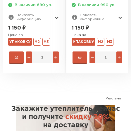
ПЕРЕЙТИ
В наличии 690 уп.
В наличии 990 уп.
Показать
Показать
информацию
информацию
Утеплитель Isoroc
1 150
₽
1 150
₽
ПЕРЕЙТИ
Цена за
Цена за
УПАКОВКУ
М2
М3
УПАКОВКУ
М2
М3
Утеплитель Isover
ПЕРЕЙТИ
Утеплитель Paroc
Реклама
ПЕРЕЙТИ
Закажите утеплитель сейчас
и получите
скидку 30%
Утеплитель Penoplex
на доставку