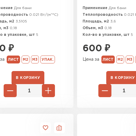
енение
Для бани
Применение
Для бани
опроводность
0.021 Вт/(м*°C)
Теплопроводность
0.021 
адь, м2
3,5105
Площадь, м2
3,6
, м3
0,18
Объем, м3
0,18
о в упаковке, шт
5
Кол-во в упаковке, шт
5
0
₽
600
₽
за
Цена за
ЛИСТ
М2
М3
УПАК.
ЛИСТ
М2
М3
В КОРЗИНУ
В КОРЗИНУ