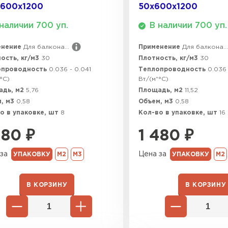
х600х1200
50х600х1200
ПЕРЕЙ
наличии 700 уп.
В наличии 700 уп.
енение
Для балкона...
Применение
Для балкона...
ость, кг/м3
30
Плотность, кг/м3
30
ВСЕ ПРОИЗВОДИТЕЛИ
опроводность
0.036 - 0.041
Теплопроводность
0.036 
°C)
Вт/(м*°C)
адь, м2
5,76
Площадь, м2
11,52
, м3
0,58
Объем, м3
0,58
о в упаковке, шт
8
Кол-во в упаковке, шт
16
480
₽
1 480
₽
за
Цена за
УПАКОВКУ
М2
М3
УПАКОВКУ
М2
В КОРЗИНУ
В КОРЗИНУ