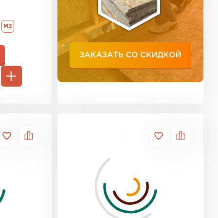
ь Тимплэкс
М3
ТИ
 Basfiber
ТИ
тель Теплекс
ЕЙТИ
 кровля Брит