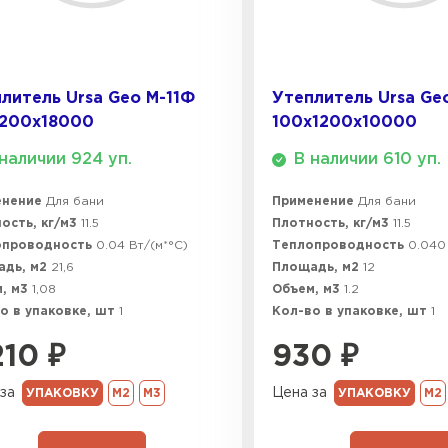
ПЕРЕЙ
Утеплит
литель Ursa Geo М-11Ф
Утеплитель Ursa Geo
1200х18000
100х1200х10000
ПЕР
наличии 924 уп.
В наличии 610 уп.
енение
Для бани
Применение
Для бани
Утеплител
ость, кг/м3
11.5
Плотность, кг/м3
11.5
опроводность
0.04 Вт/(м*°C)
Теплопроводность
0.040
адь, м2
21,6
Площадь, м2
12
ПЕРЕЙ
, м3
1,08
Объем, м3
1.2
о в упаковке, шт
1
Кол-во в упаковке, шт
1
Утеплител
210
₽
930
₽
за
Цена за
УПАКОВКУ
М2
М3
УПАКОВКУ
М2
ПЕРЕЙ