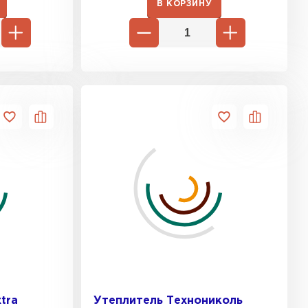
В КОРЗИНУ
ь Ursa
ТИ
он
ТИ
анели
ТИ
 Izolife
tra
Утеплитель Технониколь