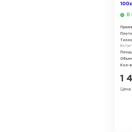
100
ПЕРЕЙТИ
В 
Прим
Плотн
Тепл
Вт/(м*
Площ
Объем
Кол-в
1 
Цена 