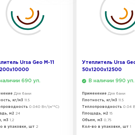
Утепли
ПЕР
Утепли
литель Ursa Geo М-11
Утеплитель Ursa Ge
1200х10000
50х1200х12500
ПЕР
наличии 690 уп.
В наличии 990 уп.
енение
Для бани
Применение
Для бани
Утеплител
ость, кг/м3
11.5
Плотность, кг/м3
11.5
опроводность
0.040 Вт/(м*°C)
Теплопроводность
0.04 В
адь, м2
24
Площадь, м2
15
ПЕРЕЙ
, м3
1,2
Объем, м3
0,75
о в упаковке, шт
2
Кол-во в упаковке, шт
1