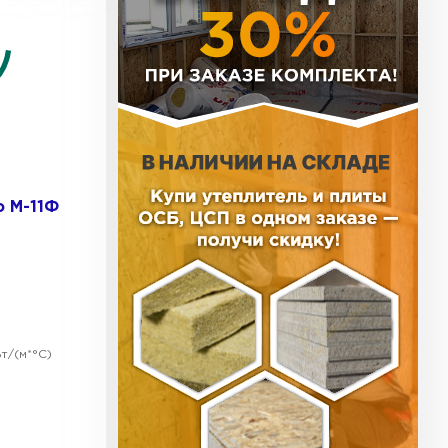
тель Тизол
ЕЙТИ
тель Ruspanel
o М-11Ф
ЕЙТИ
ь Xotpipe
т/(м*°C)
ТИ