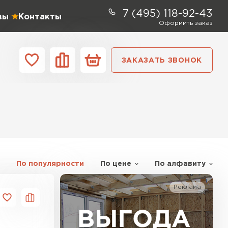
7 (495) 118-92-43
вы
Контакты
Оформить заказ
ЗАКАЗАТЬ ЗВОНОК
ании
Контакты
ель Profiplex
ЕЙТИ
По популярности
По цене
По алфавиту
Реклама
ь Дирок
ТИ