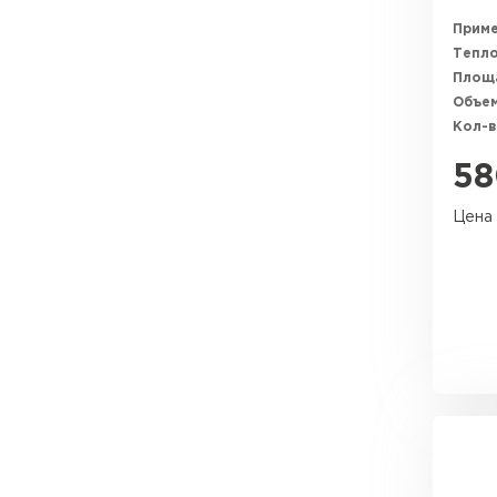
Прим
Тепл
Площ
Объем
Кол-в
58
Цена 