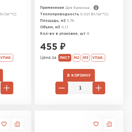
Применение
Для балкона...
Вт/(м*°C)
Теплопроводность
0.021 Вт/(м*°C)
Площадь, м2
5,76
Объем, м3
0,17
Кол-во в упаковке, шт
8
455
₽
Цена за
УПАК.
ЛИСТ
М2
М3
УПАК.
В КОРЗИНУ