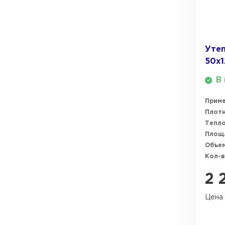
ПЕРЕЙТИ
Утеплитель Термит
Утеплитель Knauf
Утеп
Утеплитель Isotec
50х
ПЕРЕЙТИ
В 
Утеплитель Ruspanel
Прим
Утеплитель Isover
Плотн
Тепл
Утеплитель Брит
Площ
ПЕРЕЙТИ
Объем
Кол-в
Утеплитель Basfiber
Утеплитель Penoplex
2 
Утеплитель Xotpipe
Цена 
ПЕРЕЙТИ