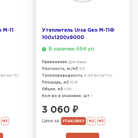
ТИ
ель Isoroc
 М-11
Утеплитель Ursa Geo М-11Ф
100х1200х9000
ЕЙТИ
В наличии 694 уп.
Применение
Для бани
ь Paroc
Плотность, кг/м3
11.5
 Вт/(м*°C)
Теплопроводность
0.04 Вт/(м*°C)
Площадь, м2
10,8
ТИ
Объем, м3
1,08
Кол-во в упаковке, шт
1
ь Rockwool
3 060
₽
Цена за
М3
УПАКОВКУ
М2
М3
ТИ