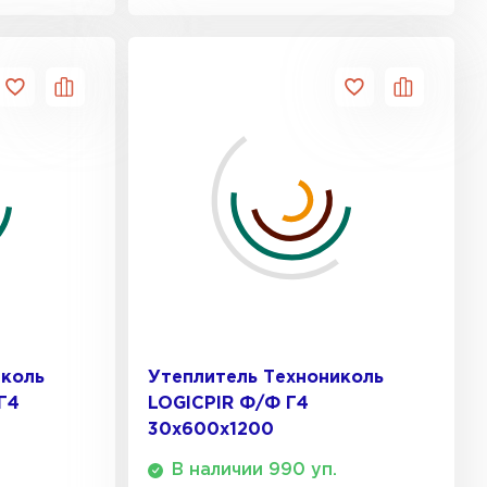
иколь
Утеплитель Технониколь
Г4
LOGICPIR Ф/Ф Г4
30x600x1200
В наличии 990 уп.