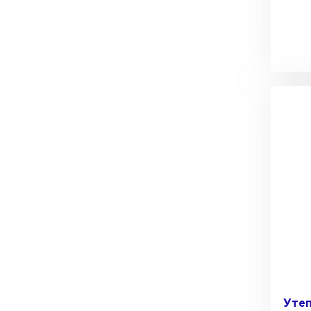
Утеплитель Тимплэкс
Утеплитель Технониколь
ПЕРЕЙТИ
Утеплитель Юматекс Термо
ПЕРЕЙТИ
Утеплитель Неман
ПЕРЕЙТИ
Утеплитель Baswool
Утеп