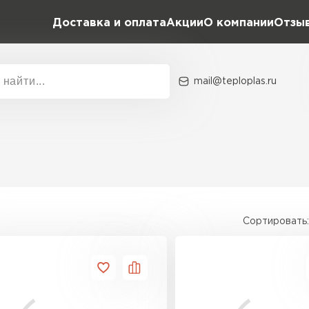
Доставка и оплата
Акции
О компании
Отзы
и
mail@teploplas.ru
Акции
О комп
Утеплит
ПЕР
Сортировать:
Утеплител
ПЕРЕЙ