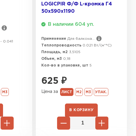
LOGICPIR Ф/Ф L-кромка Г4
50х590х1190
ТИ
В наличии 604 уп.
Применение
Для балкона...
- 0.041
Теплопроводность
0.021 Вт/(м*°C)
Площадь, м2
3,5105
Объем, м3
0,18
Кол-во в упаковке, шт
5
625
₽
Цена за
ЛИСТ
М2
М3
УПАК.
М3
В КОРЗИНУ