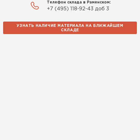
Телефон склада в Раменском:
+7 (495) 118-92-43 доб 3
Утеплитель Izolife
УЗНАТЬ НАЛИЧИЕ МАТЕРИАЛА НА БЛИЖАЙШЕМ
ПЕРЕЙТИ
СКЛАДЕ
ВСЕ ПРОИЗВОДИТЕЛИ