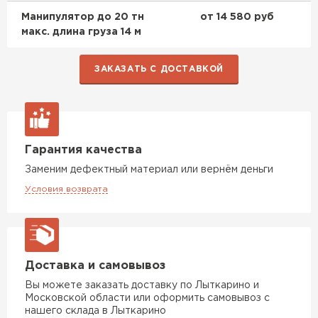
ПЕРЕЙТИ
Манипулятор до 20 тн
от 14 580 руб
макс. длина груза 14 м
Утеплитель Isoroc
ЗАКАЗАТЬ С ДОСТАВКОЙ
ПЕРЕЙТИ
Утеплитель Isover
Гарантия качества
ПЕРЕЙТИ
Заменим дефектный материал или вернём деньги
Условия возврата
Утеплитель Paroc
ПЕРЕЙТИ
Доставка и самовывоз
Утеплитель Penoplex
Вы можете заказать доставку по Лыткарино и
Московской области или оформить самовывоз с
ПЕРЕЙТИ
нашего склада в Лыткарино