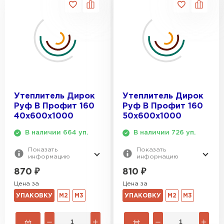
Утеплитель Isover
Утеплитель MasterPLEX
ПЕРЕЙТИ
Утеплитель Урса
Утеплитель Дирок
Утеплитель Isoroc
ПЕРЕЙТИ
Утеплитель Дирок
Утеплитель Дирок
Руф В Профит 160
Руф В Профит 160
Утеплитель Изовол
40х600х1000
50х600х1000
Утеплитель Белтеп
В наличии 664 уп.
В наличии 726 уп.
ПЕРЕЙТИ
Утеплитель Paroc
Показать
Показать
информацию
информацию
870
₽
810
₽
Утеплитель Тизол
Утеплитель Hotrock
Цена за
Цена за
ПЕРЕЙТИ
УПАКОВКУ
М2
М3
УПАКОВКУ
М2
М3
Утеплитель Изомин