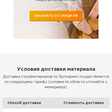
Утеплитель Эковер
Утеплитель Термит
ПЕРЕЙТИ
ЗАКАЗАТЬ СО СКИДКОЙ
Утеплитель Isotec
Утеплитель Тимплэкс
ПЕРЕЙТИ
Утеплитель Ruspanel
Утеплитель Изовол
Утеплитель Брит
ПЕРЕЙТИ
Условия доставки материала
Доставка стройматериалов по Лыткарино осуществляется
Утеплитель Basfiber
Утеплитель Basfiber
по следующему тарифу (условия по области уточняйте у
менеджера):
ПЕРЕЙТИ
Утеплитель Xotpipe
Способ доставки
Стоимость доставки
Утеплитель Термит