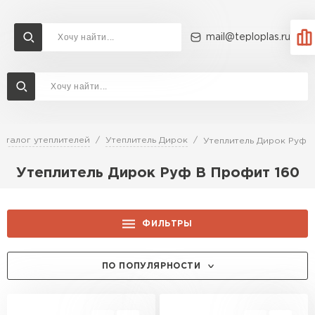
mail@teploplas.ru
Доставка и оплата
Акции
О компании
Контакты
Утеплитель Технониколь
Перейти в каталог
аталог утеплителей
Утеплитель Дирок
Утеплитель Дирок Руф 
Утеплитель Ветонит
Утеплитель Дирок Руф В Профит 160
Утеплитель Rockwool
ПЕРЕЙТИ
Утеплитель Knauf
ФИЛЬТРЫ
Утеплитель Profiplex
ТОЛЩИНА, ММ:
ПО ПОПУЛЯРНОСТИ
Утеплитель Пеноплекс
ПЕРЕЙТИ
50
ЦЕНА, РУБ.:
40