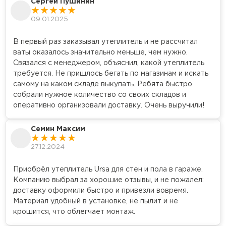
Сергей Пушинин
09.01.2025
Утеплитель Rockwool
В первый раз заказывал утеплитель и не рассчитал
ПЕРЕЙТИ
ваты оказалось значительно меньше, чем нужно.
Связался с менеджером, объяснил, какой утеплитель
требуется. Не пришлось бегать по магазинам и искать
Утеплитель Технониколь
самому на каком складе выкупать. Ребята быстро
собрали нужное количество со своих складов и
ПЕРЕЙТИ
оперативно организовали доставку. Очень выручили!
Семин Максим
Утеплитель Ursa
27.12.2024
ПЕРЕЙТИ
Приобрёл утеплитель Ursa для стен и пола в гараже.
Компанию выбрал за хорошие отзывы, и не пожалел:
Утеплитель Юматекс Термо
доставку оформили быстро и привезли вовремя.
Материал удобный в установке, не пылит и не
ПЕРЕЙТИ
крошится, что облегчает монтаж.