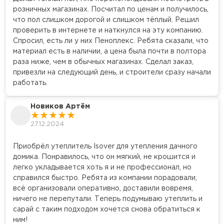
Утеплитель Изотек
розничных магазинах. Посчитал по ценам и получилось,
что пол слишком дорогой и слишком тёплый. Решил
ПЕРЕЙТИ
Утеплитель Юматекс
проверить в интернете и наткнулся на эту компанию.
Спросил, есть ли у них Пеноплекс. Ребята сказали, что
материал есть в наличии, а цена была почти в полтора
Утеплитель Ruspanel
раза ниже, чем в обычных магазинах. Сделал заказ,
Утеплитель Теплекс
привезли на следующий день, и строители сразу начали
ПЕРЕЙТИ
работать.
Утеплитель Эковер
Новиков Артём
27.12.2024
Утеплитель Hotrock
Утеплитель Дирок
Приобрёл утеплитель Isover для утепления дачного
ПЕРЕЙТИ
домика. Понравилось, что он мягкий, не крошится и
легко укладывается хоть я и не профессионал, но
Утеплитель Белтеп
Утеплитель Xotpipe
справился быстро. Ребята из компании порадовали,
всё организовали оперативно, доставили вовремя,
ничего не перепутали. Теперь подумываю утеплить и
ПЕРЕЙТИ
Утеплитель Тизол
сарай с таким подходом хочется снова обратиться к
ним!