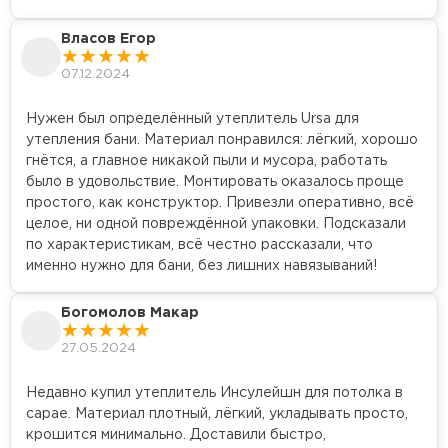
Утеплитель Эковер
Утеплитель Термит
Власов Егор
ПЕРЕЙТИ
07.12.2024
Утеплитель Isotec
Нужен был определённый утеплитель Ursa для
Утеплитель Тимплэкс
утепления бани. Материал понравился: лёгкий, хорошо
гнётся, а главное никакой пыли и мусора, работать
ПЕРЕЙТИ
Утеплитель Ruspanel
было в удовольствие. Монтировать оказалось проще
простого, как конструктор. Привезли оперативно, всё
целое, ни одной повреждённой упаковки. Подсказали
Утеплитель Изовол
по характеристикам, всё честно рассказали, что
Утеплитель Брит
именно нужно для бани, без лишних навязываний!
ПЕРЕЙТИ
Богомолов Макар
Утеплитель Basfiber
Утеплитель Basfiber
27.05.2024
ПЕРЕЙТИ
Утеплитель Xotpipe
Недавно купил утеплитель Инсулейшн для потолка в
сарае. Материал плотный, лёгкий, укладывать просто,
крошится минимально. Доставили быстро,
Утеплитель Термит