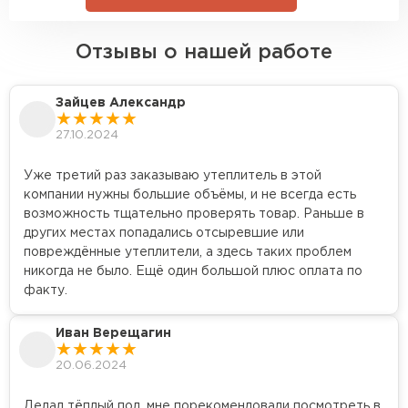
Утеплитель Isover
Утеплитель MasterPLEX
Отзывы о нашей работе
ПЕРЕЙТИ
Утеплитель Урса
Зайцев Александр
Утеплитель Дирок
27.10.2024
Утеплитель Isoroc
ПЕРЕЙТИ
Уже третий раз заказываю утеплитель в этой
компании нужны большие объёмы, и не всегда есть
Утеплитель Изовол
возможность тщательно проверять товар. Раньше в
Утеплитель Белтеп
других местах попадались отсыревшие или
повреждённые утеплители, а здесь таких проблем
ПЕРЕЙТИ
Утеплитель Paroc
никогда не было. Ещё один большой плюс оплата по
факту.
Утеплитель Тизол
Утеплитель Hotrock
Иван Верещагин
ПЕРЕЙТИ
20.06.2024
Утеплитель Изомин
Делал тёплый пол, мне порекомендовали посмотреть в