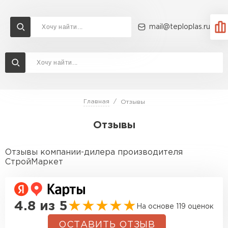
mail@teploplas.ru
Доставка и оплата
Акции
О компании
Контакты
Утеплитель Технониколь
Перейти в каталог
Главная
Отзывы
Утеплитель Ветонит
Отзывы
Утеплитель Rockwool
ПЕРЕЙТИ
Отзывы компании-дилера производителя
Утеплитель Knauf
СтройМаркет
Утеплитель Profiplex
Утеплитель Пеноплекс
ПЕРЕЙТИ
4.8 из 5
На основе 119 оценок
ОСТАВИТЬ ОТЗЫВ