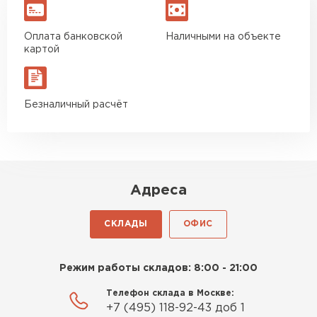
Власов
Егор
Оплата банковской
Наличными на объекте
07.12.2024
картой
Нужен был определённый
утеплитель Ursa для утепления
Безналичный расчёт
бани. Материал понравился:
лёгкий, хорошо гнётся, а
главное никакой пыли и
мусора, работать было в
удовольствие. Монтировать
Адреса
оказалось проще простого, как
конструктор. Привезли
СКЛАДЫ
ОФИС
оперативно, всё целое, ни
одной повреждённой упаковки.
Подсказали по
Режим работы складов: 8:00 - 21:00
характеристикам, всё честно
Телефон склада в Москве:
рассказали, что именно нужно
+7 (495) 118-92-43 доб 1
для бани, без лишних