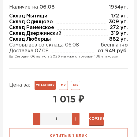
Утеплитель Изотек
Наличие на
06.08
1954уп.
ПЕРЕЙТИ
Склад Мытищи
172 уп.
Утеплитель Юматекс
Склад Одинцово
309 уп.
Склад Раменское
272 уп.
Склад Дзержинский
319 уп.
Утеплитель Ruspanel
Склад Люберцы
882 уп.
Утеплитель Теплекс
Самовывоз со склада 06.08
бесплатно
ПЕРЕЙТИ
Доставка 07.08
от 949 руб.
Сегодня 06 августа 2026 мы уже отгрузили 186 упаковок
Утеплитель Эковер
Утеплитель Hotrock
Утеплитель Дирок
Цена за:
УПАКОВКУ
М2
М3
ПЕРЕЙТИ
1 015
₽
Утеплитель Белтеп
Утеплитель Xotpipe
В КОРЗИНУ
ПЕРЕЙТИ
Утеплитель Тизол
КУПИТЬ В 1 КЛИК