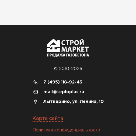
21.10.2024
Искал определённый
утеплитель для гаража, чтобы
обеспечить и теплоизоляцию, и
шумоизоляцию. Оперативно
проконсультировали, спасибо
менеджерам. Остановил свой
выбор на утеплителе Роквул.
Этот материал был в наличии
© 2010-2026
на разных складах, и доставку
сделали уже на второй день.
7 (495) 118-92-43
mail@teploplas.ru
Киреев
Иван
Лыткарино, ул. Ленина, 10
25.07.2024
Карта сайта
Компания порадовала точной
доставкой и грамотной
Политика конфиденциальности
консультацией. Нужен был