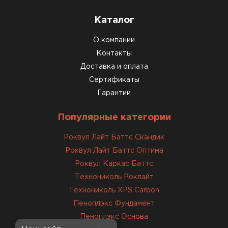
утеплитель для разных
помещений. Взял утеплитель
Каталог
Knauf для гаража и балкона.
О компании
Качество отличное, материал
Контакты
плотный и легко монтируется.
Доставка и оплата
Спасибо Александру!
Сертификаты
Румянцев
Гарантии
Матвей
27.12.2024
Популярные категории
Покупал рулонный утеплитель,
Роквул Лайт Баттс Скандик
но к работам приступил не
Роквул Лайт Баттс Оптима
сразу, пачки лежали на улице и
Роквул Каркас Баттс
попали под дождь. Что могу
Технониколь Роклайт
сказать. Спасибо за
Технониколь XPS Carbon
качественный товар, ни одного
Пеноплэкс Фундамент
сырого утеплителя после
Пеноплэкс Основа
вскрытия!