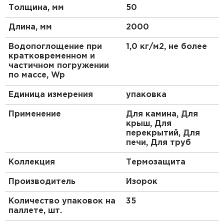
отличную паропроницаемость. Он устойчив к
Толщина, мм
50
Утеплитель Тимплэкс
влаге и не подвержен гниению, что продлевает
ПЕРЕЙТИ
срок службы. Благодаря гибкости, легко
Длина, мм
2000
адаптируется к неровным поверхностям.
Экологически чистый состав без вредных
Утеплитель Теплекс
Водопоглощение при
1,0 кг/м2, не более
веществ делает его безопасным для жилых
кратковременном и
помещений.
частичном погружении
ПЕРЕЙТИ
по массе, Wp
Технические аспекты
Единица измерения
упаковка
Утеплитель Изомин
Плотность 600 кг/м³ гарантирует прочность, а
толщина 50 мм оптимальна для стандартных
Применение
Для камина, Для
конструкций. Не требует специальных
ПЕРЕЙТИ
крыш, Для
инструментов для установки.
перекрытий, Для
печи, Для труб
Рулонная кровля Брит
Преимущества
Коллекция
Термозащита
ПЕРЕЙТИ
Одно из ключевых преимуществ - высокая
Производитель
Изорок
теплопроводность на уровне 0,035 Вт/(м·К), что
минимизирует теплопотери. Экономит энергию на
Количество упаковок на
35
Утеплитель Knauf
отопление до 30%. Долговечность превышает 50
паллете, шт.
лет без потери свойств. Легкий вес упрощает