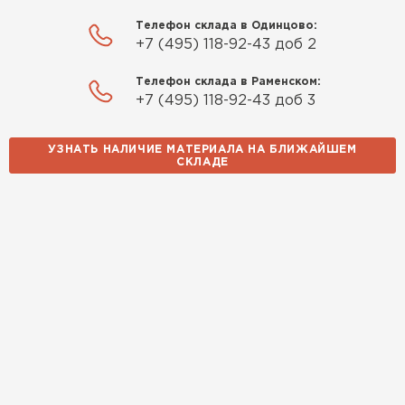
навязываний!
Телефон склада в Одинцово:
+7 (495) 118-92-43 доб 2
Богомолов
Макар
Телефон склада в Раменском:
27.05.2024
+7 (495) 118-92-43 доб 3
Недавно купил утеплитель
УЗНАТЬ НАЛИЧИЕ МАТЕРИАЛА НА БЛИЖАЙШЕМ
Инсулейшн для потолка в
СКЛАДЕ
сарае. Материал плотный,
лёгкий, укладывать просто,
крошится минимально.
Доставили быстро,
консультанты помогли с
выбором и всё подробно
объяснили. С монтажом
справился сам!
Михайлов
Андрей