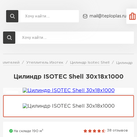
mail@teploplas.ru
Доставка и оплата
Акции
О компании
Контакты
Утеплитель Технониколь
Перейти в каталог
еплителей
Утеплитель Изотек
Цилиндр Isotec Shell
Цилиндр I
Утеплитель Ветонит
Утеплитель Rockwool
Цилиндр ISOTEC Shell 30х18х1000
ПЕРЕЙТИ
Утеплитель Knauf
Утеплитель Profiplex
Утеплитель Пеноплекс
ПЕРЕЙТИ
3
38 отзывов
На складе 190 м