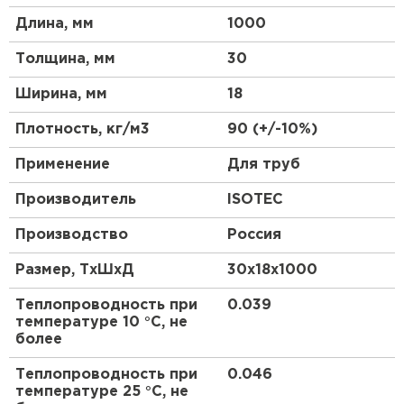
Утеплитель Эковер
Особенности товара:
Длина, мм
1000
Утеплитель Термит
ПЕРЕЙТИ
Толщина, мм
30
Эффективная защита от теплопотерь и шума
Высококачественный материал для
Ширина, мм
18
Утеплитель Isotec
Утеплитель Тимплэкс
долговечности
Плотность, кг/м3
90 (+/-10%)
Прост в монтаже для удобства использования
ПЕРЕЙТИ
Размеры 30х18х1000 мм для универсального
Утеплитель Ruspanel
Применение
Для труб
применения
Производитель
ISOTEC
Утеплитель Изовол
Цилиндрическая форма для легкой установки
в конструкции
Утеплитель Брит
Производство
Россия
ПЕРЕЙТИ
Надежная защита от воздействия внешних
Размер, ТхШхД
30х18х1000
факторов
Утеплитель Basfiber
Идеальное сочетание цена-качество для
Утеплитель Basfiber
Теплопроводность при
0.039
экономии средств
температуре 10 °С, не
ПЕРЕЙТИ
Широкий спектр применения в
более
Утеплитель Xotpipe
строительстве и ремонте
Теплопроводность при
0.046
температуре 25 °С, не
Утеплитель Термит
Сферы применения: