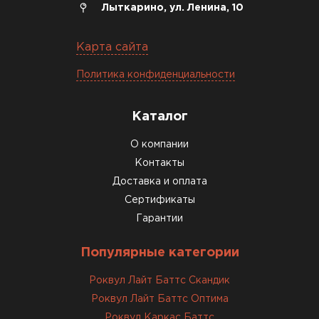
Богомолов
Лыткарино, ул. Ленина, 10
Макар
27.05.2024
Карта сайта
Недавно купил утеплитель
Политика конфиденциальности
Инсулейшн для потолка в
сарае. Материал плотный,
лёгкий, укладывать просто,
Каталог
крошится минимально.
О компании
Доставили быстро,
консультанты помогли с
Контакты
выбором и всё подробно
Доставка и оплата
объяснили. С монтажом
Сертификаты
справился сам!
Гарантии
Михайлов
Популярные категории
Андрей
21.10.2024
Роквул Лайт Баттс Скандик
Роквул Лайт Баттс Оптима
Искал определённый
Роквул Каркас Баттс