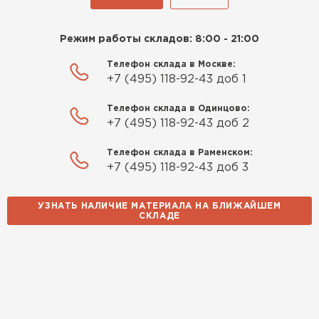
27.12.2024
Гипсокартон
Приобрёл утеплитель Isover
Режим работы складов: 8:00 - 21:00
для утепления дачного домика.
ПЕРЕЙТИ
Телефон склада в Москве:
Понравилось, что он мягкий, не
+7 (495) 118-92-43 доб 1
крошится и легко
укладывается хоть я и не
Телефон склада в Одинцово:
Утеплитель Неман
профессионал, но справился
+7 (495) 118-92-43 доб 2
быстро. Ребята из компании
ПЕРЕЙТИ
Телефон склада в Раменском:
порадовали, всё организовали
+7 (495) 118-92-43 доб 3
оперативно, доставили
вовремя, ничего не перепутали.
Сэндвич-панели
Теперь подумываю утеплить и
УЗНАТЬ НАЛИЧИЕ МАТЕРИАЛА НА БЛИЖАЙШЕМ
СКЛАДЕ
ПЕРЕЙТИ
сарай с таким подходом
хочется снова обратиться к
ним!
Утеплитель Baswool
Власов
Егор
ПЕРЕЙТИ