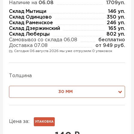
Наличие на
06.08
1709уп.
Утеплитель Isover
Утеплитель MasterPLEX
Склад Мытищи
146 уп.
Склад Одинцово
350 уп.
ПЕРЕЙТИ
Склад Раменское
246 уп.
Утеплитель Урса
Склад Дзержинский
165 уп.
Склад Люберцы
802 уп.
Утеплитель Дирок
Самовывоз со склада 06.08
бесплатно
Доставка 07.08
от 949 руб.
Утеплитель Isoroc
Сегодня 06 августа 2026 мы уже отгрузили 0 упаковок
ПЕРЕЙТИ
Утеплитель Изовол
Утеплитель Белтеп
Толщина
ПЕРЕЙТИ
Утеплитель Paroc
30 ММ
Утеплитель Тизол
Утеплитель Hotrock
ПЕРЕЙТИ
Цена за:
УПАКОВКА
Утеплитель Изомин