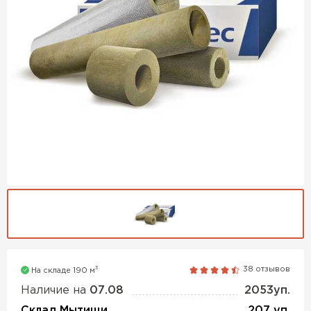
Утеплитель Isover
Утеплитель MasterPLEX
ПЕРЕЙТИ
Утеплитель Урса
Утеплитель Дирок
Утеплитель Isoroc
ПЕРЕЙТИ
Утеплитель Изовол
Утеплитель Белтеп
ПЕРЕЙТИ
Утеплитель Paroc
Утеплитель Тизол
Утеплитель Hotrock
3
38 отзывов
На складе 190 м
ПЕРЕЙТИ
Наличие на
07.08
2053уп.
Утеплитель Изомин
Склад Мытищи
207 уп.