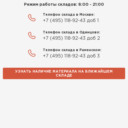
Приобрёл утеплитель Isover
Режим работы складов: 8:00 - 21:00
для утепления дачного домика.
ПЕРЕЙТИ
Телефон склада в Москве:
Понравилось, что он мягкий, не
+7 (495) 118-92-43 доб 1
крошится и легко
Утеплитель Izolife
укладывается хоть я и не
Телефон склада в Одинцово:
профессионал, но справился
+7 (495) 118-92-43 доб 2
ПЕРЕЙТИ
быстро. Ребята из компании
Телефон склада в Раменском:
порадовали, всё организовали
+7 (495) 118-92-43 доб 3
оперативно, доставили
ВСЕ ПРОИЗВОДИТЕЛИ
вовремя, ничего не перепутали.
Теперь подумываю утеплить и
УЗНАТЬ НАЛИЧИЕ МАТЕРИАЛА НА БЛИЖАЙШЕМ
СКЛАДЕ
сарай с таким подходом
хочется снова обратиться к
ним!
Власов
Егор
07.12.2024