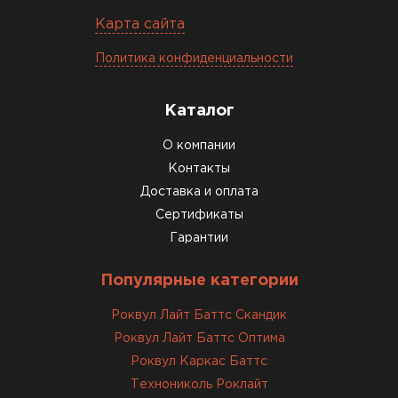
27.05.2024
Карта сайта
Недавно купил утеплитель
Политика конфиденциальности
Инсулейшн для потолка в
сарае. Материал плотный,
лёгкий, укладывать просто,
Каталог
крошится минимально.
О компании
Доставили быстро,
консультанты помогли с
Контакты
выбором и всё подробно
Доставка и оплата
объяснили. С монтажом
Сертификаты
справился сам!
Гарантии
Михайлов
Популярные категории
Андрей
21.10.2024
Роквул Лайт Баттс Скандик
Роквул Лайт Баттс Оптима
Искал определённый
Роквул Каркас Баттс
утеплитель для гаража, чтобы
Технониколь Роклайт
обеспечить и теплоизоляцию, и