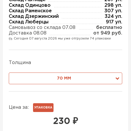
Утеплитель Изотек
Склад Одинцово
298 уп.
Склад Раменское
307 уп.
ПЕРЕЙТИ
Склад Дзержинский
324 уп.
Утеплитель Юматекс
Склад Люберцы
917 уп.
Самовывоз со склада 07.08
бесплатно
Утеплитель Ruspanel
Доставка 08.08
от 949 руб.
Утеплитель Теплекс
Сегодня 07 августа 2026 мы уже отгрузили 74 упаковки
ПЕРЕЙТИ
Утеплитель Эковер
Толщина
Утеплитель Hotrock
70 ММ
Утеплитель Дирок
ПЕРЕЙТИ
Утеплитель Белтеп
Утеплитель Xotpipe
Цена за:
УПАКОВКА
ПЕРЕЙТИ
230
₽
Утеплитель Тизол