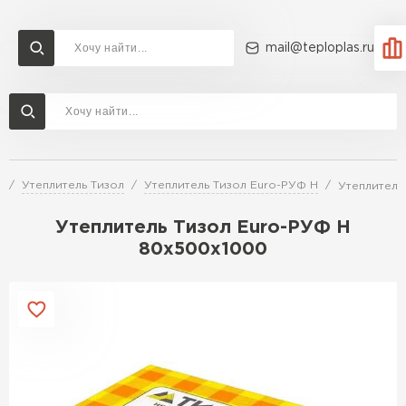
mail@teploplas.ru
Доставка и оплата
Акции
О компании
Контакты
Утеплитель Технониколь
Перейти в каталог
й
Утеплитель Тизол
Утеплитель Тизол Euro-РУФ Н
Утеплитель
Утеплитель Ветонит
Утеплитель Rockwool
Утеплитель Тизол Euro-РУФ Н
80х500х1000
ПЕРЕЙТИ
Утеплитель Knauf
Утеплитель Profiplex
Утеплитель Пеноплекс
ПЕРЕЙТИ