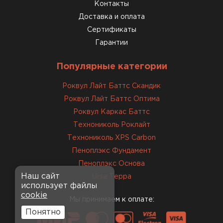
консультанты помогли с
Контакты
выбором и всё подробно
Доставка и оплата
объяснили. С монтажом
Сертификаты
справился сам!
Гарантии
Михайлов
Популярные категории
Андрей
21.10.2024
Роквул Лайт Баттс Скандик
Роквул Лайт Баттс Оптима
Искал определённый
Роквул Каркас Баттс
утеплитель для гаража, чтобы
Технониколь Роклайт
обеспечить и теплоизоляцию, и
Технониколь XPS Carbon
шумоизоляцию. Оперативно
Пеноплэкс Фундамент
проконсультировали, спасибо
менеджерам. Остановил свой
Пеноплэкс Основа
выбор на утеплителе Роквул.
Наш сайт
Ursa Терра
использует файлы
Этот материал был в наличии
cookie
на разных складах, и доставку
Мы принимаем к оплате:
сделали уже на второй день.
Понятно