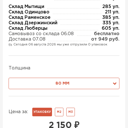
Утеплитель Изотек
Склад Мытищи
285 уп.
Склад Одинцово
211 уп.
ПЕРЕЙТИ
Утеплитель Юматекс
Склад Раменское
385 уп.
Склад Дзержинский
335 уп.
Склад Люберцы
605 уп.
Утеплитель Ruspanel
Самовывоз со склада 06.08
бесплатно
Утеплитель Теплекс
Доставка 07.08
от 949 руб.
ПЕРЕЙТИ
Сегодня 06 августа 2026 мы уже отгрузили 0 упаковок
Утеплитель Эковер
Толщина
Утеплитель Hotrock
Утеплитель Дирок
ПЕРЕЙТИ
80 ММ
Утеплитель Белтеп
Утеплитель Xotpipe
Цена за:
ПЕРЕЙТИ
УПАКОВКУ
М2
М3
Утеплитель Тизол
2 150
₽