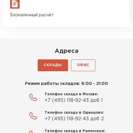
материал есть в наличии, а
цена была почти в полтора
Утеплитель Izolife
Безналичный расчёт
раза ниже, чем в обычных
магазинах. Сделал заказ,
ПЕРЕЙТИ
привезли на следующий день,
и строители сразу начали
работать.
Адреса
ВСЕ ПРОИЗВОДИТЕЛИ
Новиков
Артём
СКЛАДЫ
ОФИС
27.12.2024
Приобрёл утеплитель Isover
Режим работы складов: 8:00 - 21:00
для утепления дачного домика.
Телефон склада в Москве:
Понравилось, что он мягкий, не
+7 (495) 118-92-43 доб 1
крошится и легко
укладывается хоть я и не
Телефон склада в Одинцово:
профессионал, но справился
+7 (495) 118-92-43 доб 2
быстро. Ребята из компании
Телефон склада в Раменском:
порадовали, всё организовали