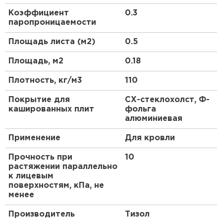
ПЕРЕЙТИ
изнутри.
Коэффициент
0.3
паропроницаемости
Утеплитель Isoroc
Площадь листа (м2)
0.5
ПЕРЕЙТИ
Площадь, м2
0.18
Плотность, кг/м3
110
Утеплитель Isover
Покрытие для
СХ-стеклохолст, Ф-
ПЕРЕЙТИ
кашированных плит
фольга
алюминиевая
Утеплитель Paroc
Применение
Для кровли
Прочность при
10
ПЕРЕЙТИ
растяжении параллельно
к лицевым
поверхностям, кПа, не
Утеплитель Penoplex
менее
ПЕРЕЙТИ
Производитель
Тизол