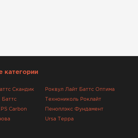
 категории
аттс Скандик
Роквул Лайт Баттс Оптима
 Баттс
Технониколь Роклайт
XPS Carbon
Пеноплэкс Фундамент
нова
Ursa Терра