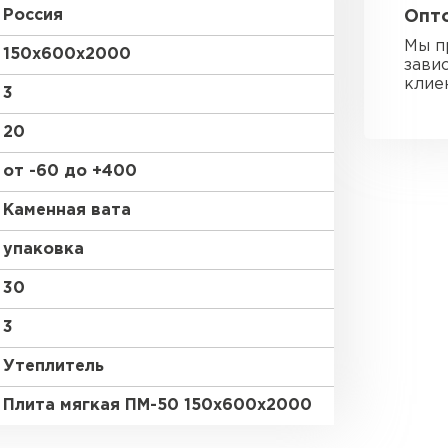
Россия
Опто
Утеплител
Мы п
150х600х2000
зави
клие
ПЕРЕЙ
3
20
Гипсокарт
от -60 до +400
Каменная вата
ПЕРЕЙ
упаковка
30
Сэндвич-п
3
ПЕРЕЙ
Утеплитель
Плита мягкая ПМ-50 150х600х2000
Утеплитель