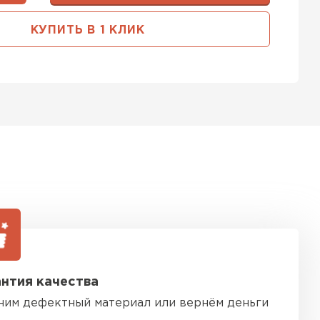
ь Тимплэкс
КУПИТЬ В 1 КЛИК
ТИ
 Basfiber
ТИ
тель Теплекс
ЕЙТИ
нтия качества
 кровля Брит
ним дефектный материал или вернём деньги