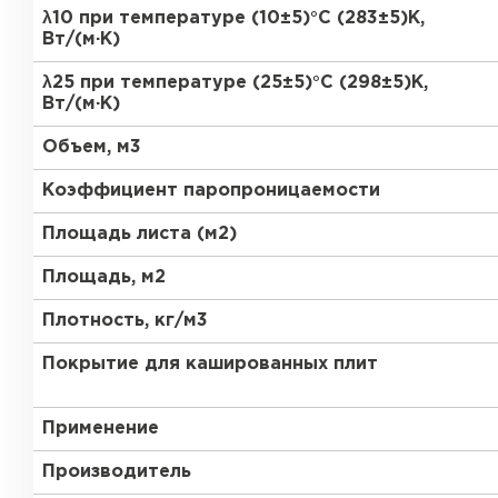
ПЕРЕЙТИ
λ10 при температуре (10±5)°С (283±5)К,
Вт/(м·К)
Утеплитель Термит
λ25 при температуре (25±5)°С (298±5)К,
Вт/(м·К)
Утеплитель Knauf
Утеплитель Isotec
Объем, м3
ПЕРЕЙТИ
Коэффициент паропроницаемости
Утеплитель Ruspanel
Площадь листа (м2)
Утеплитель Isover
Площадь, м2
Утеплитель Брит
ПЕРЕЙТИ
Плотность, кг/м3
Утеплитель Basfiber
Покрытие для кашированных плит
Утеплитель Penoplex
Применение
Утеплитель Xotpipe
ПЕРЕЙТИ
Производитель