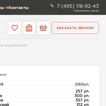
7 (495) 118-92-43
вы
Контакты
Оформить заказ
ЗАКАЗАТЬ ЗВОНОК
ании
Контакты
-50 150х600х2000
ель Profiplex
ЕЙТИ
ывов
08
2169уп.
ь Дирок
257 уп.
о
300 уп.
ое
357 уп.
ТИ
ский
312 уп.