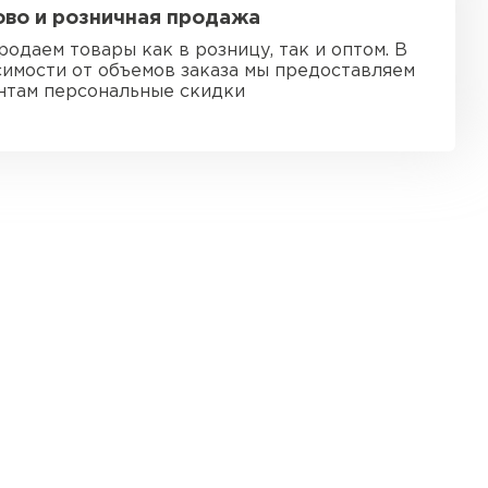
во и розничная продажа
ь Ursa
родаем товары как в розницу, так и оптом. В
симости от объемов заказа мы предоставляем
нтам персональные скидки
ТИ
он
ТИ
анели
ТИ
 Izolife