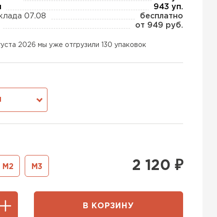
ы
943 уп.
клада 07.08
бесплатно
от 949 руб.
ь Тизол
густа 2026 мы уже отгрузили 130 упаковок
ТИ
ь Ruspanel
М
ТИ
тель Xotpipe
2 120
₽
М2
М3
ЕЙТИ
В КОРЗИНУ