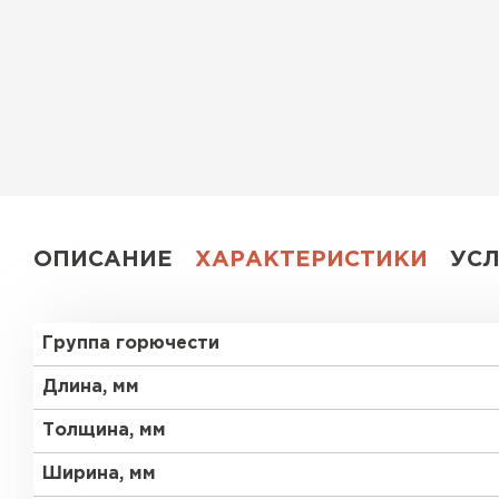
Утеплитель Эковер
Утеплитель Юматекс
ПЕРЕЙТИ
Утеплитель Теплекс
Утеплитель Изовол
ПЕРЕЙТИ
Утеплитель Эковер
ОПИСАНИЕ
ХАРАКТЕРИСТИКИ
УС
Утеплитель Дирок
Утеплитель Термит
Группа горючести
ПЕРЕЙТИ
Утеплитель Белтеп
Длина, мм
Толщина, мм
Утеплитель Изомин
Утеплитель Тизол
Ширина, мм