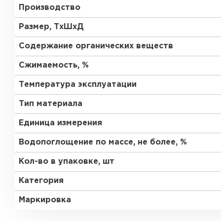
Производство
Утеплитель Тимплэкс
Утеплитель Технониколь
Размер, ТхШхД
ПЕРЕЙТИ
Содержание органических веществ
Сжимаемость, %
Утеплитель Юматекс Термо
Температура эксплуатации
Тип материала
ПЕРЕЙТИ
Единица измерения
Водопоглощение по массе, не более, %
Утеплитель Неман
Кол-во в упаковке, шт
ПЕРЕЙТИ
Категория
Маркировка
Утеплитель Baswool