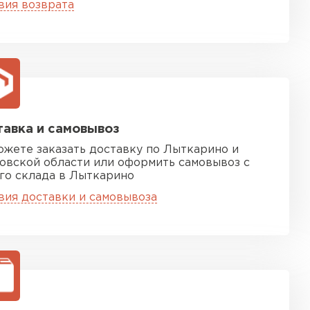
вия возврата
ТИ
 Isoroc
ТИ
авка и самовывоз
ожете заказать доставку по Лыткарино и
тель Paroc
овской области или оформить самовывоз с
го склада в Лыткарино
ЕЙТИ
вия доставки и самовывоза
тель Rockwool
ЕЙТИ