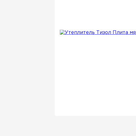
Утеплитель Isover
Утеплитель Белтеп
Утеплитель Урса
ПЕРЕЙТИ
Утеплитель Isoroc
Утеплитель Изотек
Утеплитель Изовол
ПЕРЕЙТИ
Утеплитель Paroc
Утеплитель Hotrock
Утеплитель Hotrock
ПЕРЕЙТИ
Утеплитель Изомин