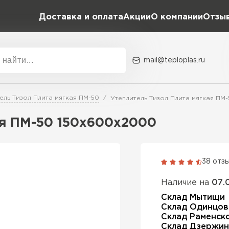
Доставка и оплата
Акции
О компании
Отзы
и
mail@teploplas.ru
Акции
О комп
ель Тизол Плита мягкая ПМ-50
Утеплитель Тизол Плита мягкая ПМ
ая ПМ-50 150х600х2000
Утеплит
ПЕР
38 отз
Наличие на
07.
Утеплител
Склад Мытищи
Склад Одинцов
Склад Раменск
ПЕРЕЙ
Склад Дзержин