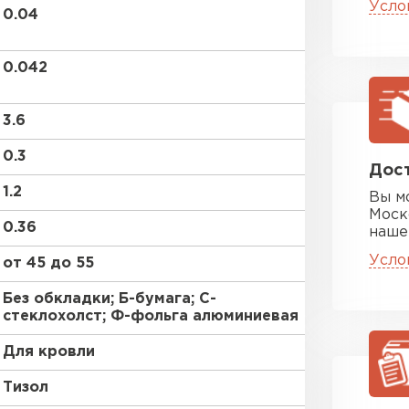
Усло
ПЕРЕЙ
0.04
0.042
Утеплитель
3.6
ПЕРЕЙ
0.3
Дост
1.2
Вы м
Утепли
Моск
0.36
наше
ПЕР
Усло
от 45 до 55
Без обкладки; Б-бумага; С-
стеклохолст; Ф-фольга алюминиевая
Утепли
Для кровли
ПЕР
Тизол