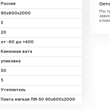
Россия
Опто
Утеплител
Мы п
90х600х2000
зави
ПЕРЕЙ
клие
3
20
Гипсокарт
от -60 до +400
ПЕРЕЙ
Каменная вата
упаковка
Сэндвич-п
30
5
ПЕРЕЙ
Утеплитель
Плита мягкая ПМ-50 90х600х2000
Утеплитель