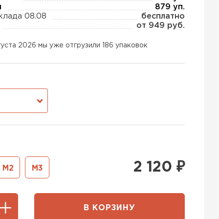
ы
879 уп.
клада 08.08
бесплатно
от 949 руб.
ь Тизол
густа 2026 мы уже отгрузили 186 упаковок
ТИ
тель Ruspanel
М
ЕЙТИ
ь Xotpipe
2 120
₽
М2
М3
ТИ
В КОРЗИНУ