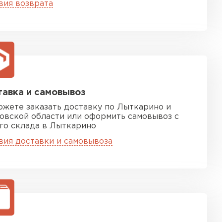
ТИ
вия возврата
 Isoroc
ТИ
авка и самовывоз
тель Paroc
ожете заказать доставку по Лыткарино и
овской области или оформить самовывоз с
го склада в Лыткарино
ЕЙТИ
вия доставки и самовывоза
тель Rockwool
ЕЙТИ