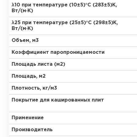
ПЕРЕЙТИ
λ10 при температуре (10±5)°С (283±5)К,
Вт/(м·К)
Утеплитель Термит
λ25 при температуре (25±5)°С (298±5)К,
Утеплитель Knauf
Вт/(м·К)
Утеплитель Isotec
Объем, м3
ПЕРЕЙТИ
Коэффициент паропроницаемости
Утеплитель Ruspanel
Утеплитель Isover
Площадь листа (м2)
Площадь, м2
Утеплитель Брит
ПЕРЕЙТИ
Плотность, кг/м3
Утеплитель Basfiber
Покрытие для кашированных плит
Утеплитель Penoplex
Применение
ПЕРЕЙТИ
Утеплитель Xotpipe
Производитель