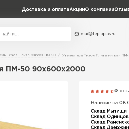
Доставка и оплата
Акции
О компании
Отзы
и
mail@teploplas.ru
Акции
О комп
ель Тизол Плита мягкая ПМ-50
Утеплитель Тизол Плита мягкая П
ая ПМ-50 90х600х2000
Утеплит
ПЕР
38 отз
Наличие на
08.
Утеплител
Склад Мытищи
Склад Одинцов
Склад Раменск
ПЕРЕЙ
Склад Дзержин