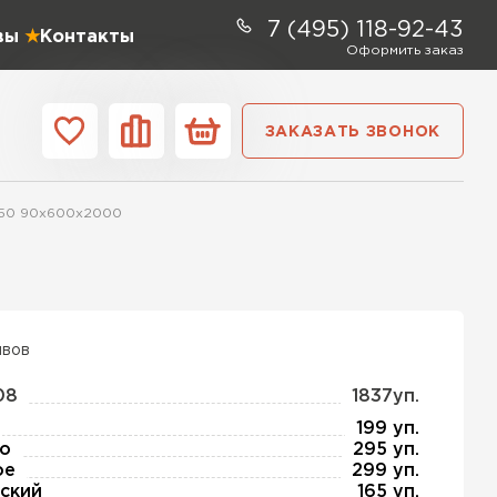
7 (495) 118-92-43
вы
Контакты
Оформить заказ
ЗАКАЗАТЬ ЗВОНОК
ании
Контакты
М-50 90х600х2000
ель Profiplex
ЕЙТИ
ывов
08
1837уп.
ь Дирок
199 уп.
о
295 уп.
ое
299 уп.
ТИ
ский
165 уп.