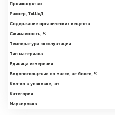
Производство
Утеплитель Тимплэкс
Утеплитель Технониколь
Размер, ТхШхД
ПЕРЕЙТИ
Содержание органических веществ
Сжимаемость, %
Утеплитель Юматекс Термо
Температура эксплуатации
ПЕРЕЙТИ
Тип материала
Единица измерения
Утеплитель Неман
Водопоглощение по массе, не более, %
Кол-во в упаковке, шт
ПЕРЕЙТИ
Категория
Маркировка
Утеплитель Baswool