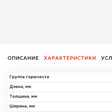
Утеплитель Эковер
Утеплитель Юматекс
ПЕРЕЙТИ
Утеплитель Теплекс
Утеплитель Изовол
ПЕРЕЙТИ
Утеплитель Эковер
ОПИСАНИЕ
ХАРАКТЕРИСТИКИ
УС
Утеплитель Термит
Утеплитель Дирок
Группа горючести
ПЕРЕЙТИ
Утеплитель Белтеп
Длина, мм
Толщина, мм
Утеплитель Изомин
Утеплитель Тизол
Ширина, мм