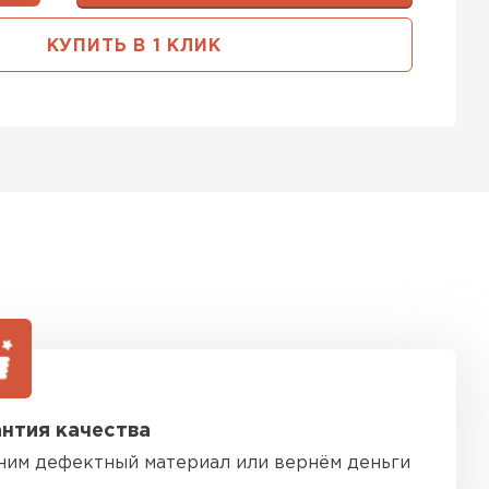
тель Тимплэкс
КУПИТЬ В 1 КЛИК
ЕЙТИ
 Basfiber
ТИ
ь Теплекс
ТИ
нтия качества
кровля Брит
ним дефектный материал или вернём деньги