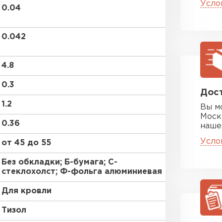
ПЕРЕЙ
Усло
0.04
0.042
Утеплитель
4.8
ПЕРЕЙ
0.3
Дост
Утепли
1.2
Вы м
Моск
0.36
наше
ПЕР
Усло
от 45 до 55
Без обкладки; Б-бумага; С-
Утепли
стеклохолст; Ф-фольга алюминиевая
Для кровли
ПЕР
Тизол