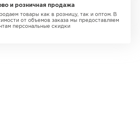
во и розничная продажа
ь Ursa
родаем товары как в розницу, так и оптом. В
симости от объемов заказа мы предоставляем
ТИ
нтам персональные скидки
он
ТИ
анели
ТИ
 Izolife