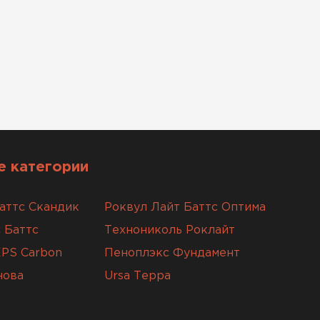
 категории
аттс Скандик
Роквул Лайт Баттс Оптима
 Баттс
Технониколь Роклайт
XPS Carbon
Пеноплэкс Фундамент
нова
Ursa Терра